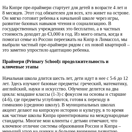
На Кипре пре-праймери стартует для детей в возрасте 4 лет и
8 месяцев. Этот год обязателен для всех, кто живет на острове.
Он мягко готовит ребенка к начальной школе через игры,
развитие базовых навыков чтения и социализацию. В
государственных учреждениях это бесплатно, а в частных
стоимость доходит до €3,000 в год. Из моего опыта, когда я
помогал семье из России переезжать на Кипр в Лимассол, мы
выбрали частный пре-праймери рядом с их новой квартирой –
это заметно упростило адаптацию ребенка.
Праймери (Primary School): продолжительность и
ключевые этапы
Начальная школа длится шесть лет, дети идут в нее с 5-6 до 12
лет. Здесь изучают базовые предметы: греческий, математику,
английский, науки и искусство. Обучение делится на два
цикла: младшие классы (1-3) с фокусом на основы и старшие
(4-6), где предметы углубляются, готовя к переходу в
гимназию (среднюю школу). В муниципальных школах
акцент делают на кипрскую историю и культуру, в то время
как частные школы Кипра ориентированы на международные
стандарты. Многие мои клиенты с детьми отмечают, что
ключевое отличие системы образования России и Кипра –
меньший упор на оценки и большее внимание развитию