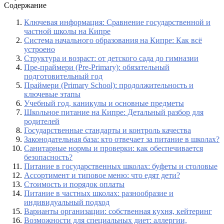
Содержание
Ключевая информация: Сравнение государственной и
частной школы на Кипре
Система начального образования на Кипре: Как всё
устроено
Структура и возраст: от детского сада до гимназии
Пре-праймери (Pre-Primary): обязательный
подготовительный год
Праймери (Primary School): продолжительность и
ключевые этапы
Учебный год, каникулы и основные предметы
Школьное питание на Кипре: Детальный разбор для
родителей
Государственные стандарты и контроль качества
Законодательная база: кто отвечает за питание в школах?
Санитарные нормы и проверки: как обеспечивается
безопасность?
Питание в государственных школах: буфеты и столовые
Ассортимент и типовое меню: что едят дети?
Стоимость и порядок оплаты
Питание в частных школах: разнообразие и
индивидуальный подход
Варианты организации: собственная кухня, кейтеринг
Возможности для специальных диет: аллергии,