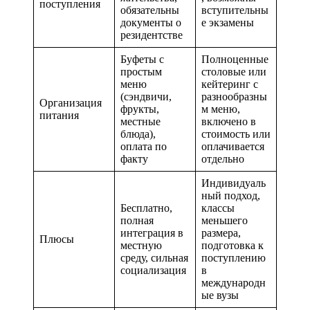
поступления
обязательны
вступительны
документы о
е экзамены
резидентстве
Буфеты с
Полноценные
простым
столовые или
меню
кейтеринг с
(сэндвичи,
разнообразны
Организация
фрукты,
м меню,
питания
местные
включено в
блюда),
стоимость или
оплата по
оплачивается
факту
отдельно
Индивидуаль
ный подход,
Бесплатно,
классы
полная
меньшего
интеграция в
размера,
Плюсы
местную
подготовка к
среду, сильная
поступлению
социализация
в
международн
ые вузы