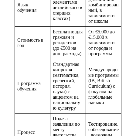
элементами
Язык
комбинирован
английского в
обучения
ный, в
старших
зависимости
классах)
от школы
Бесплатно для
От €5,000 до
граждан и
€15,000 в
Стоимость в
резидентов
зависимости
год
(до €500 на
от города и
доп. расходы)
программы
Стандартная
кипрская
Международн
(математика,
ые программы
греческий,
(IB, British
Программа
история,
Curriculum) с
обучения
науки) с
фокусом на
акцентом на
глобальные
национальну
навыки
ю культуру
Подача
заявления по
Тестирование,
месту
собеседование
Процесс
жительства,
, возможны