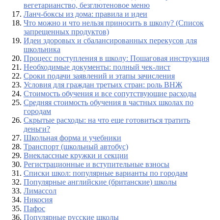
вегетарианство, безглютеновое меню
Ланч-боксы из дома: правила и идеи
Что можно и что нельзя приносить в школу? (Список
запрещенных продуктов)
Идеи здоровых и сбалансированных перекусов для
школьника
Процесс поступления в школу: Пошаговая инструкция
Необходимые документы: полный чек-лист
Сроки подачи заявлений и этапы зачисления
Условия для граждан третьих стран: роль ВНЖ
Стоимость обучения и все сопутствующие расходы
Средняя стоимость обучения в частных школах по
городам
Скрытые расходы: на что еще готовиться тратить
деньги?
Школьная форма и учебники
Транспорт (школьный автобус)
Внеклассные кружки и секции
Регистрационные и вступительные взносы
Списки школ: популярные варианты по городам
Популярные английские (британские) школы
Лимассол
Никосия
Пафос
Популярные русские школы