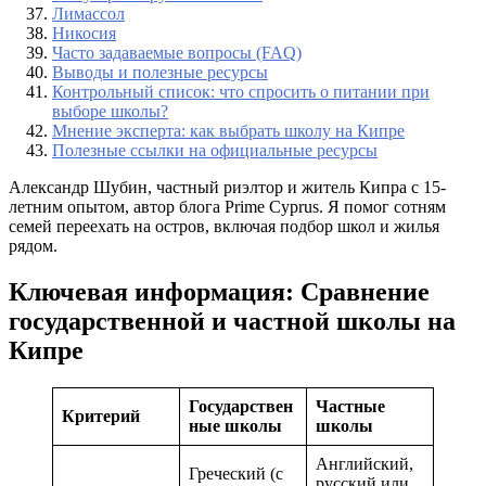
Лимассол
Никосия
Часто задаваемые вопросы (FAQ)
Выводы и полезные ресурсы
Контрольный список: что спросить о питании при
выборе школы?
Мнение эксперта: как выбрать школу на Кипре
Полезные ссылки на официальные ресурсы
Александр Шубин, частный риэлтор и житель Кипра с 15-
летним опытом, автор блога Prime Cyprus. Я помог сотням
семей переехать на остров, включая подбор школ и жилья
рядом.
Ключевая информация: Сравнение
государственной и частной школы на
Кипре
Государствен
Частные
Критерий
ные школы
школы
Английский,
Греческий (с
русский или