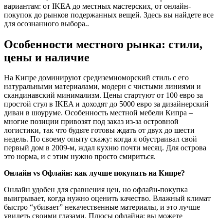
вариантам: от IKEA до местных мастерских, от онлайн-
покупок до рынков подержанных вещей. Здесь вы найдете все
для осознанного выбора..
Особенности местного рынка: стили,
цены и наличие
На Кипре доминируют средиземноморский стиль с его
натуральными материалами, модерн с чистыми линиями и
скандинавский минимализм. Цены стартуют от 100 евро за
простой стул в IKEA и доходят до 5000 евро за дизайнерский
диван в шоуруме. Особенность местной мебели Кипра –
многие позиции привозят под заказ из-за островной
логистики, так что будьте готовы ждать от двух до шести
недель. По своему опыту скажу: когда я обустраивал свой
первый дом в 2009-м, ждал кухню почти месяц. Для острова
это норма, и с этим нужно просто смириться.
Онлайн vs Офлайн: как лучше покупать на Кипре?
Онлайн удобен для сравнения цен, но офлайн-покупка
выигрывает, когда нужно оценить качество. Влажный климат
быстро “убивает” некачественные материалы, и это лучше
увидеть своими глазами. Плюсы офлайна: вы можете