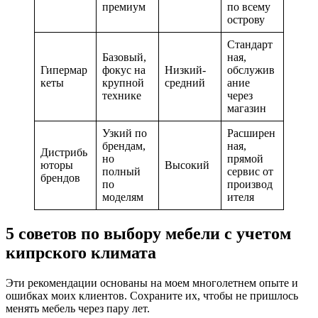
премиум
по всему
острову
Стандарт
Базовый,
ная,
Гипермар
фокус на
Низкий-
обслужив
кеты
крупной
средний
ание
технике
через
магазин
Узкий по
Расширен
брендам,
ная,
Дистрибь
но
прямой
юторы
Высокий
полный
сервис от
брендов
по
производ
моделям
ителя
5 советов по выбору мебели с учетом
кипрского климата
Эти рекомендации основаны на моем многолетнем опыте и
ошибках моих клиентов. Сохраните их, чтобы не пришлось
менять мебель через пару лет.