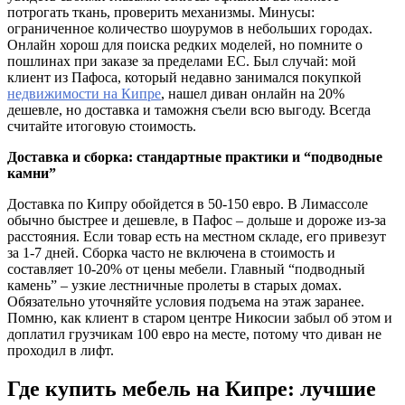
потрогать ткань, проверить механизмы. Минусы:
ограниченное количество шоурумов в небольших городах.
Онлайн хорош для поиска редких моделей, но помните о
пошлинах при заказе за пределами ЕС. Был случай: мой
клиент из Пафоса, который недавно занимался покупкой
недвижимости на Кипре
, нашел диван онлайн на 20%
дешевле, но доставка и таможня съели всю выгоду. Всегда
считайте итоговую стоимость.
Доставка и сборка: стандартные практики и “подводные
камни”
Доставка по Кипру обойдется в 50-150 евро. В Лимассоле
обычно быстрее и дешевле, в Пафос – дольше и дороже из-за
расстояния. Если товар есть на местном складе, его привезут
за 1-7 дней. Сборка часто не включена в стоимость и
составляет 10-20% от цены мебели. Главный “подводный
камень” – узкие лестничные пролеты в старых домах.
Обязательно уточняйте условия подъема на этаж заранее.
Помню, как клиент в старом центре Никосии забыл об этом и
доплатил грузчикам 100 евро на месте, потому что диван не
проходил в лифт.
Где купить мебель на Кипре: лучшие