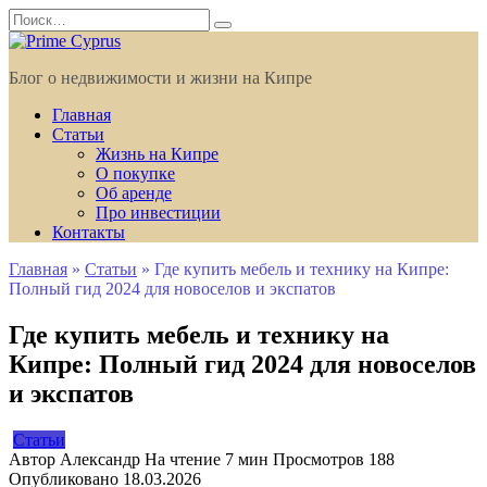
Перейти
Search
к
for:
содержанию
Блог о недвижимости и жизни на Кипре
Главная
Статьи
Жизнь на Кипре
О покупке
Об аренде
Про инвестиции
Контакты
Главная
»
Статьи
»
Где купить мебель и технику на Кипре:
Полный гид 2024 для новоселов и экспатов
Где купить мебель и технику на
Кипре: Полный гид 2024 для новоселов
и экспатов
Статьи
Автор
Александр
На чтение
7 мин
Просмотров
188
Опубликовано
18.03.2026