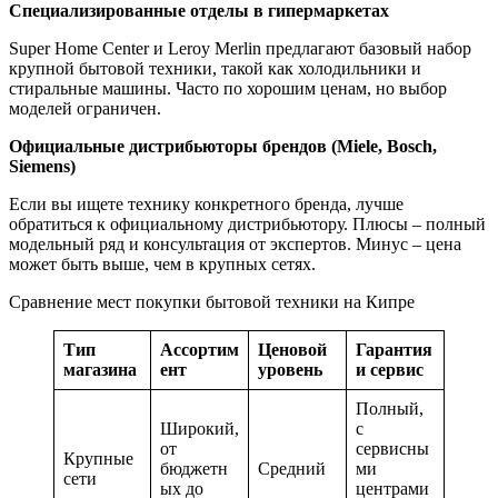
Специализированные отделы в гипермаркетах
Super Home Center и Leroy Merlin предлагают базовый набор
крупной бытовой техники, такой как холодильники и
стиральные машины. Часто по хорошим ценам, но выбор
моделей ограничен.
Официальные дистрибьюторы брендов (Miele, Bosch,
Siemens)
Если вы ищете технику конкретного бренда, лучше
обратиться к официальному дистрибьютору. Плюсы – полный
модельный ряд и консультация от экспертов. Минус – цена
может быть выше, чем в крупных сетях.
Сравнение мест покупки бытовой техники на Кипре
Тип
Ассортим
Ценовой
Гарантия
магазина
ент
уровень
и сервис
Полный,
Широкий,
с
от
сервисны
Крупные
бюджетн
Средний
ми
сети
ых до
центрами