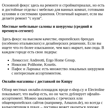
Основной фокус здесь на ремонте и стройматериалах, но есть
и достойные отделы с мебелью для ванных комнат, готовыми
кухнями и системами хранения. Отличный вариант, если вы
делаете ремонт “с нуля”.
Местные мебельные салоны и шоурумы (средний и
премиум-сегмент)
Здесь фокус на высоком качестве, европейских брендах
(особенно итальянских) и дизайнерских решениях. Если вы
ищете что-то более изысканное, чем масс-маркет, вам сюда. В
каждом городе есть свои лидеры:
Лимассол: Andreotti, Ergo Home Group.
Никосия: Polihome, Kourtis.
Пафос и Ларнака: есть множество локальных шоурумов
с интересным ассортиментом.
Онлайн-магазины c доставкой по Кипру
Обзор местных онлайн-площадок вроде e-shop.cy и Electroline
показывает, что выбор есть, но он часто дублирует офлайн-
ассортимент. Можно заказывать с греческих или
общеевропейских сайтов (например, Amazon.de), но всегда с
калькулятором в руках – доставка может оказаться дороже