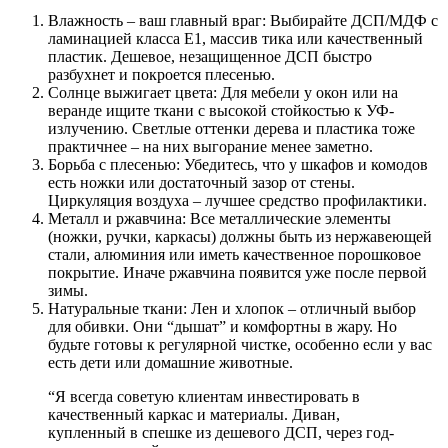
Влажность – ваш главный враг: Выбирайте ДСП/МДФ с
ламинацией класса E1, массив тика или качественный
пластик. Дешевое, незащищенное ДСП быстро
разбухнет и покроется плесенью.
Солнце выжигает цвета: Для мебели у окон или на
веранде ищите ткани с высокой стойкостью к УФ-
излучению. Светлые оттенки дерева и пластика тоже
практичнее – на них выгорание менее заметно.
Борьба с плесенью: Убедитесь, что у шкафов и комодов
есть ножки или достаточный зазор от стены.
Циркуляция воздуха – лучшее средство профилактики.
Металл и ржавчина: Все металлические элементы
(ножки, ручки, каркасы) должны быть из нержавеющей
стали, алюминия или иметь качественное порошковое
покрытие. Иначе ржавчина появится уже после первой
зимы.
Натуральные ткани: Лен и хлопок – отличный выбор
для обивки. Они “дышат” и комфортны в жару. Но
будьте готовы к регулярной чистке, особенно если у вас
есть дети или домашние животные.
“Я всегда советую клиентам инвестировать в
качественный каркас и материалы. Диван,
купленный в спешке из дешевого ДСП, через год-