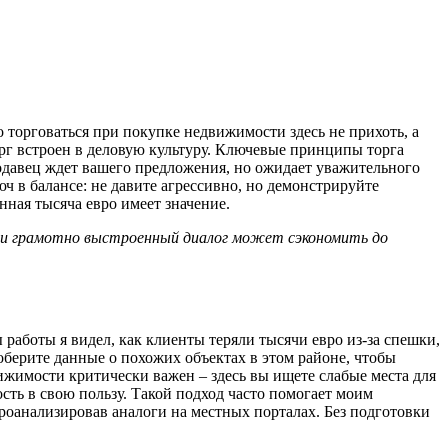
о торговаться при покупке недвижимости здесь не прихоть, а
г встроен в деловую культуру. Ключевые принципы торга
родавец ждет вашего предложения, но ожидает уважительного
ч в балансе: не давите агрессивно, но демонстрируйте
ная тысяча евро имеет значение.
, и грамотно выстроенный диалог может сэкономить до
 работы я видел, как клиенты теряли тысячи евро из-за спешки,
оберите данные о похожих объектах в этом районе, чтобы
жимости критически важен – здесь вы ищете слабые места для
ость в свою пользу. Такой подход часто помогает моим
роанализировав аналоги на местных порталах. Без подготовки