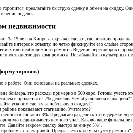
 торопится, предлагайте быструю сделку в обмен на скидку. Од
 течение недели.
ом недвижимости
и. За 15 лет на Кипре я закрывал сделки, где позиция продавца 
зывайте интерес к объекту, но четко фиксируйте его слабые сто
ениях или необходимости ремонта. Ведение переговоров с прод
е пространство для компромисса. Не забывайте о культурных н
 формулировок)
ю в работе. Они основаны на реальных сделках.
ена бойлера, это расходы примерно в 500 евро. Готовы учесть эт
мплексе продается на 7% дешевле. Чем обусловлена ваша цена?”
вайте ускорим сделку за небольшую скидку?”
м районе показывают стагнацию. Учтем это?”
твенности составит 3%. Предлагаю разделить эти издержки чере
торичную недвижимость немного упал. Каково ваше финальное 
те. Давайте закроем сделку быстро за минус 5%”.
проблемы с электрикой. Предлагаем скидку на сумму ремонта”.