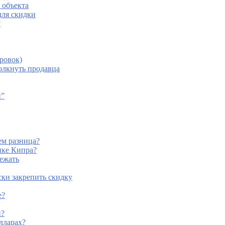
 объекта
для скидки
?
ровок)
олкнуть продавца
и”
ем разница?
нке Кипра?
бежать
ски закрепить скидку
е?
й?
лларах?