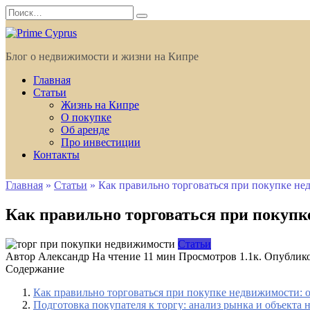
Перейти
Search
к
for:
содержанию
Блог о недвижимости и жизни на Кипре
Главная
Статьи
Жизнь на Кипре
О покупке
Об аренде
Про инвестиции
Контакты
Главная
»
Статьи
»
Как правильно торговаться при покупке не
Как правильно торговаться при покупк
Статьи
Автор
Александр
На чтение
11 мин
Просмотров
1.1к.
Опублик
Содержание
Как правильно торговаться при покупке недвижимости:
Подготовка покупателя к торгу: анализ рынка и объекта