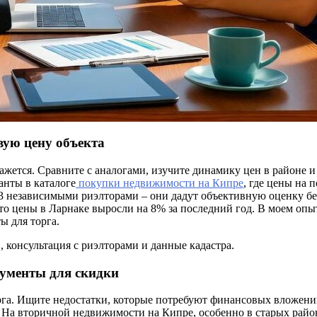
вую цену объекта
ажется. Сравните с аналогами, изучите динамику цен в районе 
анты в каталоге
покупки недвижимости на Кипре
, где цены на 
2-3 независимыми риэлторами – они дадут объективную оценку бе
что цены в Ларнаке выросли на 8% за последний год. В моем опыт
ы для торга.
 консультация с риэлторами и данные кадастра.
гументы для скидки
га. Ищите недостатки, которые потребуют финансовых вложений.
ы. На вторичной недвижимости на Кипре, особенно в старых рай