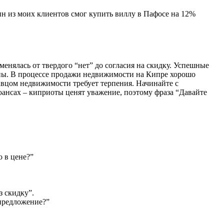
ин из моих клиентов смог купить виллу в Пафосе на 12%
менялась от твердого “нет” до согласия на скидку. Успешные
роны. В процессе продажи недвижимости на Кипре хорошо
авцом недвижимости требует терпения. Начинайте с
юансах – киприоты ценят уважение, поэтому фраза “Давайте
о в цене?”
з скидку”.
предложение?”