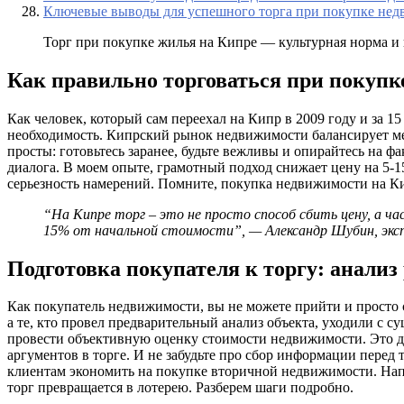
Ключевые выводы для успешного торга при покупке не
Торг при покупке жилья на Кипре — культурная норма и
Как правильно торговаться при покуп
Как человек, который сам переехал на Кипр в 2009 году и за 1
необходимость. Кипрский рынок недвижимости балансирует ме
просты: готовьтесь заранее, будьте вежливы и опирайтесь на
диалога. В моем опыте, грамотный подход снижает цену на 5-1
серьезность намерений. Помните, покупка недвижимости на Кип
“На Кипре торг – это не просто способ сбить цену, а 
15% от начальной стоимости”, — Александр Шубин, экс
Подготовка покупателя к торгу: анали
Как покупатель недвижимости, вы не можете прийти и просто ск
а те, кто провел предварительный анализ объекта, уходили с 
провести объективную оценку стоимости недвижимости. Это д
аргументов в торге. И не забудьте про сбор информации перед 
клиентам экономить на покупке вторичной недвижимости. Напр
торг превращается в лотерею. Разберем шаги подробно.