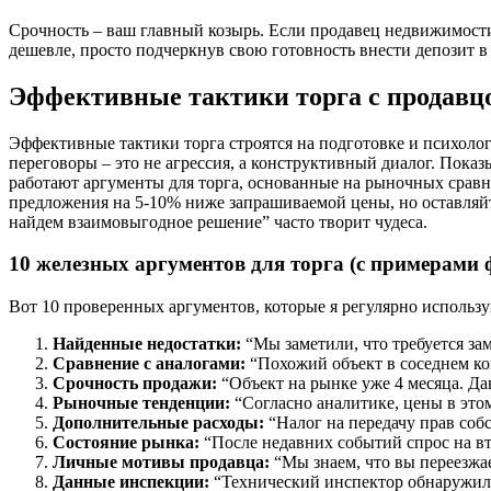
Срочность – ваш главный козырь. Если продавец недвижимости
дешевле, просто подчеркнув свою готовность внести депозит в
Эффективные тактики торга с продавц
Эффективные тактики торга строятся на подготовке и психологи
переговоры – это не агрессия, а конструктивный диалог. Пока
работают аргументы для торга, основанные на рыночных сравн
предложения на 5-10% ниже запрашиваемой цены, но оставляйт
найдем взаимовыгодное решение” часто творит чудеса.
10 железных аргументов для торга (с примерами
Вот 10 проверенных аргументов, которые я регулярно использу
Найденные недостатки:
“Мы заметили, что требуется зам
Сравнение с аналогами:
“Похожий объект в соседнем ко
Срочность продажи:
“Объект на рынке уже 4 месяца. Да
Рыночные тенденции:
“Согласно аналитике, цены в это
Дополнительные расходы:
“Налог на передачу прав собс
Состояние рынка:
“После недавних событий спрос на в
Личные мотивы продавца:
“Мы знаем, что вы переезжае
Данные инспекции:
“Технический инспектор обнаружил 