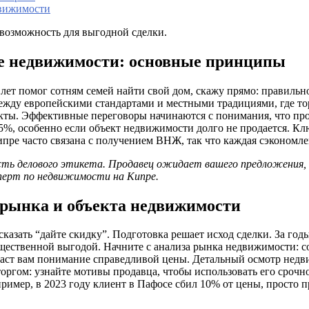
движимости
 возможность для выгодной сделки.
ке недвижимости: основные принципы
5 лет помог сотням семей найти свой дом, скажу прямо: правильн
жду европейскими стандартами и местными традициями, где тор
 факты. Эффективные переговоры начинаются с понимания, что п
5%, особенно если объект недвижимости долго не продается. Клю
ре часто связана с получением ВНЖ, так что каждая сэкономлен
часть делового этикета. Продавец ожидает вашего предложения
перт по недвижимости на Кипре.
з рынка и объекта недвижимости
азать “дайте скидку”. Подготовка решает исход сделки. За годы
существенной выгодой. Начните с анализа рынка недвижимости: с
аст вам понимание справедливой цены. Детальный осмотр недви
торгом: узнайте мотивы продавца, чтобы использовать его срочн
имер, в 2023 году клиент в Пафосе сбил 10% от цены, просто п