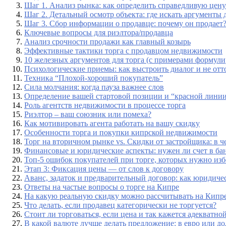
Шаг 1. Анализ рынка: как определить справедливую цену
Шаг 2. Детальный осмотр объекта: где искать аргументы 
Шаг 3. Сбор информации о продавце: почему он продает
Ключевые вопросы для риэлтора/продавца
Анализ срочности продажи как главный козырь
Эффективные тактики торга с продавцом недвижимости
10 железных аргументов для торга (с примерами формули
Психологические приемы: как выстроить диалог и не отт
Техника “Плохой-хороший покупатель”
Сила молчания: когда пауза важнее слов
Определение вашей стартовой позиции и “красной лини
Роль агентств недвижимости в процессе торга
Риэлтор – ваш союзник или помеха?
Как мотивировать агента работать на вашу скидку
Особенности торга и покупки кипрской недвижимости
Торг на вторичном рынке vs. Скидки от застройщика: в ч
Финансовые и юридические аспекты: нужен ли счет в ба
Топ-5 ошибок покупателей при торге, которых нужно из
Этап 3: Фиксация цены — от слов к договору
Аванс, задаток и предварительный договор: как юридиче
Ответы на частые вопросы о торге на Кипре
На какую реальную скидку можно рассчитывать на Кипр
Что делать, если продавец категорически не торгуется?
Стоит ли торговаться, если цена и так кажется адекватно
В какой валюте лучше делать предложение: в евро или до