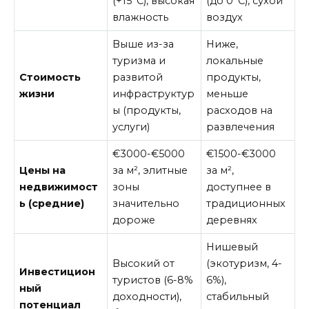
(+15°C), высокая
(до 0°C), сухой
влажность
воздух
Выше из-за
Ниже,
туризма и
локальные
Стоимость
развитой
продукты,
жизни
инфраструктур
меньше
ы (продукты,
расходов на
услуги)
развлечения
€3000-€5000
€1500-€3000
Цены на
за м², элитные
за м²,
недвижимост
зоны
доступнее в
ь (средние)
значительно
традиционных
дороже
деревнях
Нишевый
Высокий от
(экотуризм, 4-
Инвестицион
туристов (6-8%
6%),
ный
доходности),
стабильный
потенциал