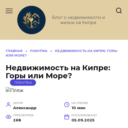
Перейти
к
содержанию
Блог о недвижимости и
жизни на Кипре
ГЛАВНАЯ
»
ПОКУПКА
»
НЕДВИЖИМОСТЬ НА КИПРЕ: ГОРЫ
ИЛИ МОРЕ?
Недвижимость на Кипре:
Горы или Море?
ПОКУПКА
АВТОР
НА ЧТЕНИЕ
Александр
10 мин
ПРОСМОТРОВ
ОПУБЛИКОВАНО
268
05.09.2025