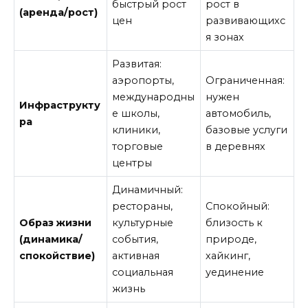
быстрый рост
рост в
(аренда/рост)
цен
развивающихс
я зонах
Развитая:
аэропорты,
Ограниченная:
международны
нужен
Инфраструкту
е школы,
автомобиль,
ра
клиники,
базовые услуги
торговые
в деревнях
центры
Динамичный:
рестораны,
Спокойный:
Образ жизни
культурные
близость к
(динамика/
события,
природе,
спокойствие)
активная
хайкинг,
социальная
уединение
жизнь