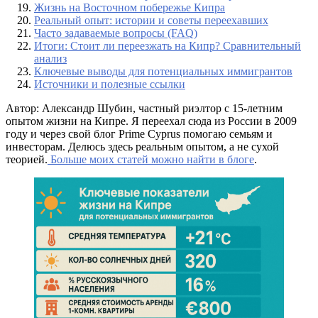
Жизнь на Восточном побережье Кипра
Реальный опыт: истории и советы переехавших
Часто задаваемые вопросы (FAQ)
Итоги: Стоит ли переезжать на Кипр? Сравнительный
анализ
Ключевые выводы для потенциальных иммигрантов
Источники и полезные ссылки
Автор: Александр Шубин, частный риэлтор с 15-летним
опытом жизни на Кипре. Я переехал сюда из России в 2009
году и через свой блог Prime Cyprus помогаю семьям и
инвесторам. Делюсь здесь реальным опытом, а не сухой
теорией.
Больше моих статей можно найти в блоге
.