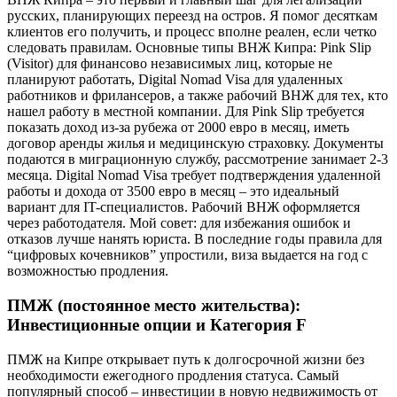
русских, планирующих переезд на остров. Я помог десяткам
клиентов его получить, и процесс вполне реален, если четко
следовать правилам. Основные типы ВНЖ Кипра: Pink Slip
(Visitor) для финансово независимых лиц, которые не
планируют работать, Digital Nomad Visa для удаленных
работников и фрилансеров, а также рабочий ВНЖ для тех, кто
нашел работу в местной компании. Для Pink Slip требуется
показать доход из-за рубежа от 2000 евро в месяц, иметь
договор аренды жилья и медицинскую страховку. Документы
подаются в миграционную службу, рассмотрение занимает 2-3
месяца. Digital Nomad Visa требует подтверждения удаленной
работы и дохода от 3500 евро в месяц – это идеальный
вариант для IT-специалистов. Рабочий ВНЖ оформляется
через работодателя. Мой совет: для избежания ошибок и
отказов лучше нанять юриста. В последние годы правила для
“цифровых кочевников” упростили, виза выдается на год с
возможностью продления.
ПМЖ (постоянное место жительства):
Инвестиционные опции и Категория F
ПМЖ на Кипре открывает путь к долгосрочной жизни без
необходимости ежегодного продления статуса. Самый
популярный способ – инвестиции в новую недвижимость от