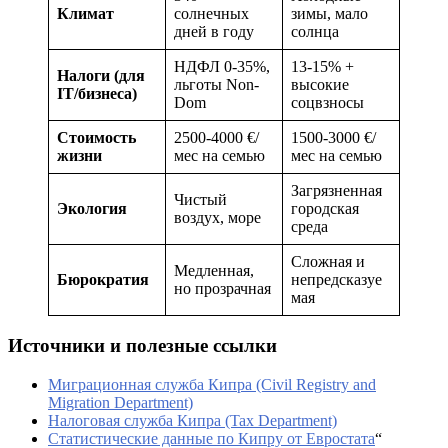
Климат
солнечных
зимы, мало
дней в году
солнца
НДФЛ 0-35%,
13-15% +
Налоги (для
льготы Non-
высокие
IT/бизнеса)
Dom
соцвзносы
Стоимость
2500-4000 €/
1500-3000 €/
жизни
мес на семью
мес на семью
Загрязненная
Чистый
Экология
городская
воздух, море
среда
Сложная и
Медленная,
Бюрократия
непредсказуе
но прозрачная
мая
Источники и полезные ссылки
Миграционная служба Кипра (Civil Registry and
Migration Department)
Налоговая служба Кипра (Tax Department)
Статистические данные по Кипру от Евростата
“