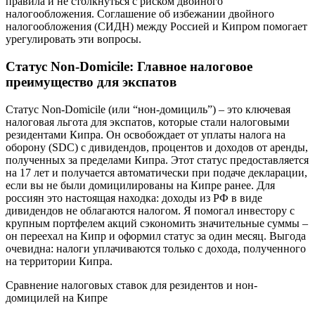
правила и не столкнуться с риском двойного
налогообложения. Соглашение об избежании двойного
налогообложения (СИДН) между Россией и Кипром помогает
урегулировать эти вопросы.
Статус Non-Domicile: Главное налоговое
преимущество для экспатов
Статус Non-Domicile (или “нон-домициль”) – это ключевая
налоговая льгота для экспатов, которые стали налоговыми
резидентами Кипра. Он освобождает от уплаты налога на
оборону (SDC) с дивидендов, процентов и доходов от аренды,
полученных за пределами Кипра. Этот статус предоставляется
на 17 лет и получается автоматически при подаче декларации,
если вы не были домицилированы на Кипре ранее. Для
россиян это настоящая находка: доходы из РФ в виде
дивидендов не облагаются налогом. Я помогал инвестору с
крупным портфелем акций сэкономить значительные суммы –
он переехал на Кипр и оформил статус за один месяц. Выгода
очевидна: налоги уплачиваются только с дохода, полученного
на территории Кипра.
Сравнение налоговых ставок для резидентов и нон-
домицилей на Кипре