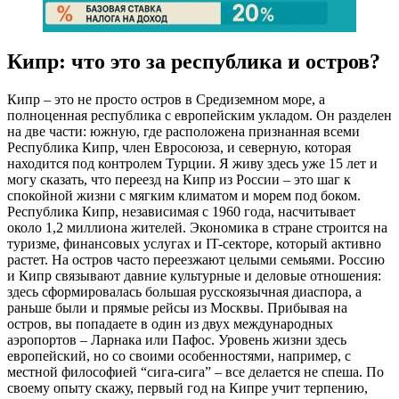
Кипр: что это за республика и остров?
Кипр – это не просто остров в Средиземном море, а
полноценная республика с европейским укладом. Он разделен
на две части: южную, где расположена признанная всеми
Республика Кипр, член Евросоюза, и северную, которая
находится под контролем Турции. Я живу здесь уже 15 лет и
могу сказать, что переезд на Кипр из России – это шаг к
спокойной жизни с мягким климатом и морем под боком.
Республика Кипр, независимая с 1960 года, насчитывает
около 1,2 миллиона жителей. Экономика в стране строится на
туризме, финансовых услугах и IT-секторе, который активно
растет. На остров часто переезжают целыми семьями. Россию
и Кипр связывают давние культурные и деловые отношения:
здесь сформировалась большая русскоязычная диаспора, а
раньше были и прямые рейсы из Москвы. Прибывая на
остров, вы попадаете в один из двух международных
аэропортов – Ларнака или Пафос. Уровень жизни здесь
европейский, но со своими особенностями, например, с
местной философией “сига-сига” – все делается не спеша. По
своему опыту скажу, первый год на Кипре учит терпению,