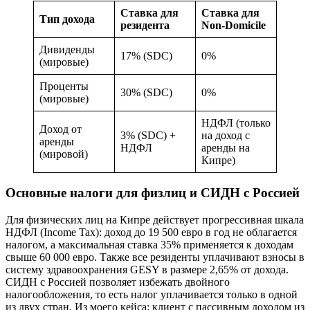
Ставка для
Ставка для
Тип дохода
резидента
Non-Domicile
Дивиденды
17% (SDC)
0%
(мировые)
Проценты
30% (SDC)
0%
(мировые)
НДФЛ (только
Доход от
3% (SDC) +
на доход с
аренды
НДФЛ
аренды на
(мировой)
Кипре)
Основные налоги для физлиц и СИДН с Россией
Для физических лиц на Кипре действует прогрессивная шкала
НДФЛ (Income Tax): доход до 19 500 евро в год не облагается
налогом, а максимальная ставка 35% применяется к доходам
свыше 60 000 евро. Также все резиденты уплачивают взносы в
систему здравоохранения GESY в размере 2,65% от дохода.
СИДН с Россией позволяет избежать двойного
налогообложения, то есть налог уплачивается только в одной
из двух стран. Из моего кейса: клиент с пассивным доходом из