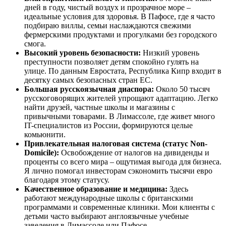
дней в году, чистый воздух и прозрачное море –
идеальные условия для здоровья. В Пафосе, где я часто
подбираю виллы, семьи наслаждаются свежими
фермерскими продуктами и прогулками без городского
смога.
Высокий уровень безопасности:
Низкий уровень
преступности позволяет детям спокойно гулять на
улице. По данным Евростата, Республика Кипр входит в
десятку самых безопасных стран ЕС.
Большая русскоязычная диаспора:
Около 50 тысяч
русскоговорящих жителей упрощают адаптацию. Легко
найти друзей, частные школы и магазины с
привычными товарами. В Лимассоле, где живет много
IT-специалистов из России, формируются целые
комьюнити.
Привлекательная налоговая система (статус Non-
Domicile):
Освобождение от налогов на дивиденды и
проценты со всего мира – ощутимая выгода для бизнеса.
Я лично помогал инвесторам сэкономить тысячи евро
благодаря этому статусу.
Качественное образование и медицина:
Здесь
работают международные школы с британскими
программами и современные клиники. Мои клиенты с
детьми часто выбирают англоязычные учебные
заведения в Лимассоле или Пафосе.