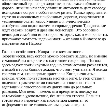
общественный транспорт ходит нечасто, а такси обходится
дорого. Личный или арендованный автомобиль дает свободу
исследовать остров в собственном ритме. Только представьте:
едете по живописным прибрежным дорогам, сворачиваете в
уединенные бухты, недоступные для туристических
автобусов, или поднимаетесь в горные деревни Троодоса, где
ждет свежий воздух и древние монастыри. Это особенно
ценно для семей или инвесторов, которые, как и мои клиенты,
приезжают смотреть недвижимость – от вилл в Лимассоле до
апартаментов в Пафосе.
Главная особенность Кипра – его компактность.
Теоретически, весь остров можно объехать за день, но именно
с машиной вы откроете его настоящие сокровища. Погода
здесь радует почти круглый год, но летом асфальт раскаляется,
а зимой в горах бывают дожди, что стоит учитывать. Я всегда
советую тем, кто впервые приехал на Кипр, начинать с
аренды, чтобы почувствовать местный ритм. В этой статье я
поделюсь практическими советами из своего опыта: от
адаптации к левостороннему движению до реальных
расходов. Моя цель – помочь вам превратить поездку на
автомобиле в удовольствие, без лишнего стресса. Если вы
готовитесь к переезду, как многие мои клиенты, то
информация ниже сэкономит вам время и нервы.