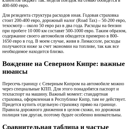
клиентов бюджет так: неделя поездок на семью обойдется в
400-600 евро.
Для резидента структура расходов иная. Годовая страховка
стоит 200-400 евро, дорожный налог (Road Tax) – 50-200 евро,
техосмотр – около 50 евро раз в два года. Расходы на бензин
при пробеге 10 000 км составят 500-1000 евро. Таким образом,
содержание своего автомобиля обходится примерно в 800-
1650 евро в год. В моем случае, живя в Лимассоле, расходы
получаются ниже за счет экономии на топливе, так как все
необходимое находится близко.
Вождение на Северном Кипре: важные
нюансы
Пересечь границу с Северным Кипром на автомобиле можно
через специальные КПП. Для этого понадобятся паспорт и
техпаспорт на машину. Важный момент: стандартная
страховка, оформленная в Республике Кипр, там не действует.
Придется купить отдельную страховку прямо на границе.
Правила дорожного движения в целом схожи, но дорожная
полиция там другая, поэтому будьте особенно внимательны.
Сравнительная таблица и частые