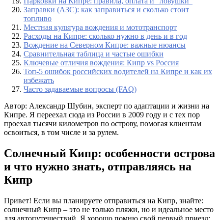
Парковки на Кипре: правила, оплата и “ловушки”
Заправки (АЗС): как заправиться и сколько стоит
топливо
Местная культура вождения и мототранспорт
Расходы на Кипре: сколько нужно в день и в год
Вождение на Северном Кипре: важные нюансы
Сравнительная таблица и частые ошибки
Ключевые отличия вождения: Кипр vs Россия
Топ-5 ошибок российских водителей на Кипре и как их
избежать
Часто задаваемые вопросы (FAQ)
Автор: Александр Шубин, эксперт по адаптации и жизни на
Кипре. Я переехал сюда из России в 2009 году и с тех пор
проехал тысячи километров по острову, помогая клиентам
освоиться, в том числе и за рулем.
Солнечный Кипр: особенности острова
и что нужно знать, отправляясь на
Кипр
Привет! Если вы планируете отправиться на Кипр, знайте:
солнечный Кипр – это не только пляжи, но и идеальное место
для автопутешествий. Я хорошо помню свой первый приезд: