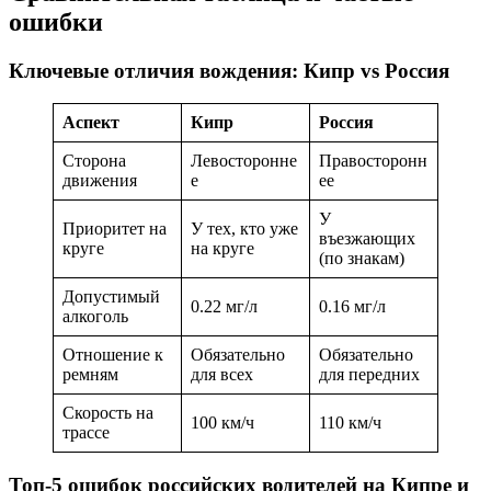
ошибки
Ключевые отличия вождения: Кипр vs Россия
Аспект
Кипр
Россия
Сторона
Левосторонне
Правосторонн
движения
е
ее
У
Приоритет на
У тех, кто уже
въезжающих
круге
на круге
(по знакам)
Допустимый
0.22 мг/л
0.16 мг/л
алкоголь
Отношение к
Обязательно
Обязательно
ремням
для всех
для передних
Скорость на
100 км/ч
110 км/ч
трассе
Топ-5 ошибок российских водителей на Кипре и