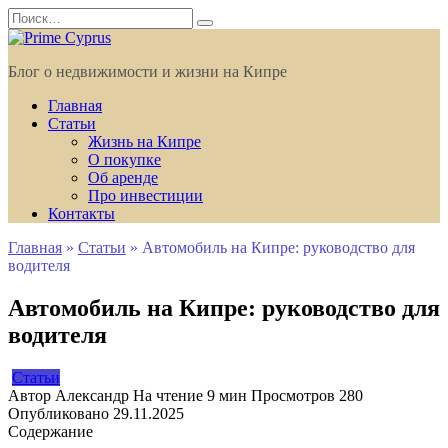
Перейти
Search
к
for:
содержанию
Блог о недвижимости и жизни на Кипре
Главная
Статьи
Жизнь на Кипре
О покупке
Об аренде
Про инвестиции
Контакты
Главная
»
Статьи
»
Автомобиль на Кипре: руководство для
водителя
Автомобиль на Кипре: руководство для
водителя
Статьи
Автор
Александр
На чтение
9 мин
Просмотров
280
Опубликовано
29.11.2025
Содержание