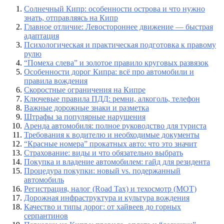
Солнечный Кипр: особенности острова и что нужно
знать, отправляясь на Кипр
Главное отличие: Левостороннее движение — быстрая
адаптация
Психологическая и практическая подготовка к правому
рулю
“Помеха слева” и золотое правило круговых развязок
Особенности дорог Кипра: всё про автомобили и
правила вождения
Скоростные ограничения на Кипре
Ключевые правила ПДД: ремни, алкоголь, телефон
Важные дорожные знаки и разметка
Штрафы за популярные нарушения
Аренда автомобиля: полное руководство для туриста
Требования к водителю и необходимые документы
“Красные номера” прокатных авто: что это значит
Страхование: виды и что обязательно выбрать
Покупка и владение автомобилем: гайд для резидента
Процедура покупки: новый vs. подержанный
автомобиль
Регистрация, налог (Road Tax) и техосмотр (MOT)
Дорожная инфраструктура и культура вождения
Качество и типы дорог: от хайвеев до горных
серпантинов